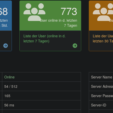
68
773
etzten
User online in d. letzten
Us
 Std.
7 Tagen
Liste der User (online in d.
Liste der Use
letzten 7 Tagen)
letzten 30 T
Online
Server Name
54 / 512
Server Adress
165
Server Passw
56 ms
Server-ID