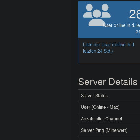
2
User online in d. l
24
Liste der User (online in d.
letzten 24 Std.)
Server Details
Server Status
User (Online / Max)
Anzahl aller Channel
Server Ping (Mittelwert)