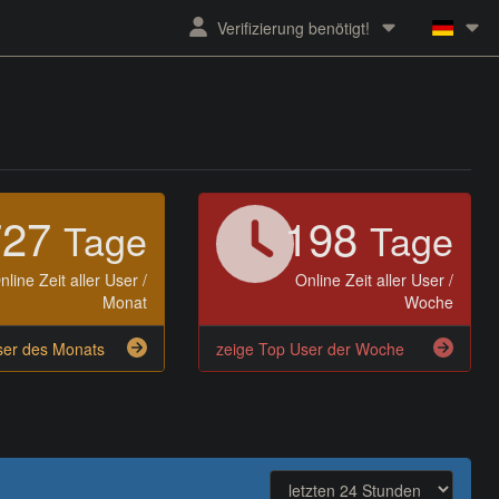
Verifizierung benötigt!
727
198
Tage
Tage
nline Zeit aller User /
Online Zeit aller User /
Monat
Woche
ser des Monats
zeige Top User der Woche