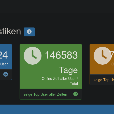
stiken
24
146583
 User
O
Tage
Online Zeit aller User /
zeige Top U
Total
zeige Top User aller Zeiten