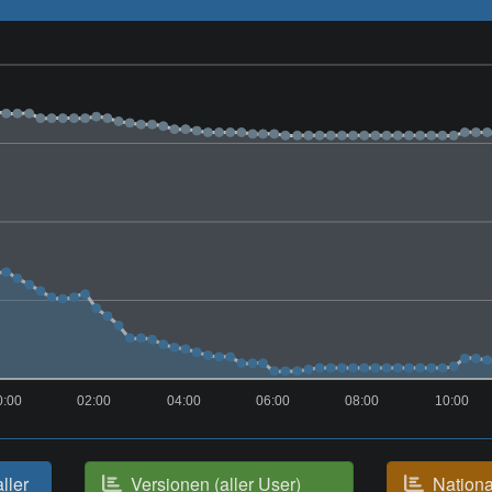
0:00
02:00
04:00
06:00
08:00
10:00
aller
Versionen (aller User)
National