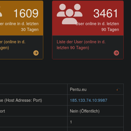
1609
3461
er online in d. letzten
User online in d. letzten
30 Tagen
90 Tagen
r (online in d.
Liste der User (online in d.
agen)
letzten 90 Tagen)
Pentu.eu
e (Host Adresse: Port)
185.133.74.10:9987
ort
Nein (Öffentlich)
1