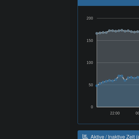
200
150
100
50
0
22:00
0
Aktive / Inaktive Zeit (